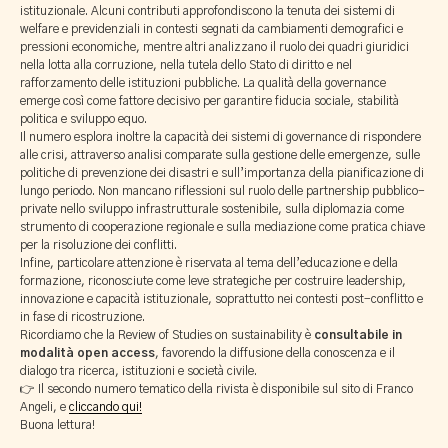
istituzionale. Alcuni contributi approfondiscono la tenuta dei sistemi di
welfare e previdenziali in contesti segnati da cambiamenti demografici e
pressioni economiche, mentre altri analizzano il ruolo dei quadri giuridici
nella lotta alla corruzione, nella tutela dello Stato di diritto e nel
rafforzamento delle istituzioni pubbliche. La qualità della governance
emerge così come fattore decisivo per garantire fiducia sociale, stabilità
politica e sviluppo equo.
Il numero esplora inoltre la capacità dei sistemi di governance di rispondere
alle crisi, attraverso analisi comparate sulla gestione delle emergenze, sulle
politiche di prevenzione dei disastri e sull’importanza della pianificazione di
lungo periodo. Non mancano riflessioni sul ruolo delle partnership pubblico-
private nello sviluppo infrastrutturale sostenibile, sulla diplomazia come
strumento di cooperazione regionale e sulla mediazione come pratica chiave
per la risoluzione dei conflitti.
Infine, particolare attenzione è riservata al tema dell’educazione e della
formazione, riconosciute come leve strategiche per costruire leadership,
innovazione e capacità istituzionale, soprattutto nei contesti post-conflitto e
in fase di ricostruzione.
Ricordiamo che la Review of Studies on sustainability è
consultabile in
modalità open access
, favorendo la diffusione della conoscenza e il
dialogo tra ricerca, istituzioni e società civile.
👉 Il secondo numero tematico della rivista è disponibile sul sito di Franco
Angeli, e
cliccando qui!
Buona lettura!