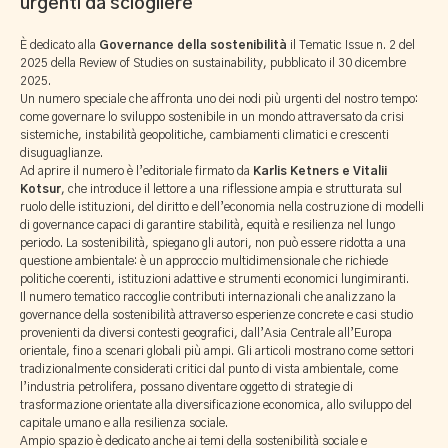
urgenti da sciogliere
È dedicato alla
Governance della sostenibilità
il Tematic Issue n. 2 del
2025 della Review of Studies on sustainability, pubblicato il 30 dicembre
2025.
Un numero speciale che affronta uno dei nodi più urgenti del nostro tempo:
come governare lo sviluppo sostenibile in un mondo attraversato da crisi
sistemiche, instabilità geopolitiche, cambiamenti climatici e crescenti
disuguaglianze.
Ad aprire il numero è l’editoriale firmato da
Karlis Ketners e Vitalii
Kotsur
, che introduce il lettore a una riflessione ampia e strutturata sul
ruolo delle istituzioni, del diritto e dell’economia nella costruzione di modelli
di governance capaci di garantire stabilità, equità e resilienza nel lungo
periodo. La sostenibilità, spiegano gli autori, non può essere ridotta a una
questione ambientale: è un approccio multidimensionale che richiede
politiche coerenti, istituzioni adattive e strumenti economici lungimiranti.
Il numero tematico raccoglie contributi internazionali che analizzano la
governance della sostenibilità attraverso esperienze concrete e casi studio
provenienti da diversi contesti geografici, dall’Asia Centrale all’Europa
orientale, fino a scenari globali più ampi. Gli articoli mostrano come settori
tradizionalmente considerati critici dal punto di vista ambientale, come
l’industria petrolifera, possano diventare oggetto di strategie di
trasformazione orientate alla diversificazione economica, allo sviluppo del
capitale umano e alla resilienza sociale.
Ampio spazio è dedicato anche ai temi della sostenibilità sociale e